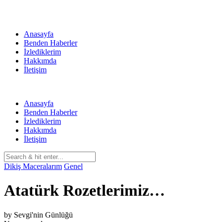
Skip
to
content
Anasayfa
Benden Haberler
İzlediklerim
Hakkımda
İletişim
Anasayfa
Benden Haberler
İzlediklerim
Hakkımda
İletişim
Dikiş Maceralarım
Genel
Atatürk Rozetlerimiz…
by
Sevgi'nin Günlüğü