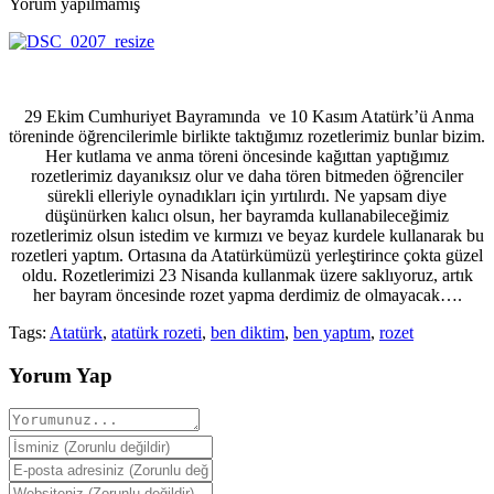
Yorum yapılmamış
29 Ekim Cumhuriyet Bayramında ve 10 Kasım Atatürk’ü Anma
töreninde öğrencilerimle birlikte taktığımız rozetlerimiz bunlar bizim.
Her kutlama ve anma töreni öncesinde kağıttan yaptığımız
rozetlerimiz dayanıksız olur ve daha tören bitmeden öğrenciler
sürekli elleriyle oynadıkları için yırtılırdı. Ne yapsam diye
düşünürken kalıcı olsun, her bayramda kullanabileceğimiz
rozetlerimiz olsun istedim ve kırmızı ve beyaz kurdele kullanarak bu
rozetleri yaptım. Ortasına da Atatürkümüzü yerleştirince çokta güzel
oldu. Rozetlerimizi 23 Nisanda kullanmak üzere saklıyoruz, artık
her bayram öncesinde rozet yapma derdimiz de olmayacak….
Tags:
Atatürk
,
atatürk rozeti
,
ben diktim
,
ben yaptım
,
rozet
Yorum Yap