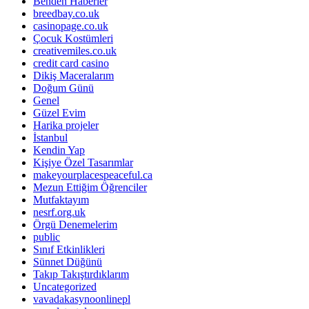
Benden Haberler
breedbay.co.uk
casinopage.co.uk
Çocuk Kostümleri
creativemiles.co.uk
credit card casino
Dikiş Maceralarım
Doğum Günü
Genel
Güzel Evim
Harika projeler
İstanbul
Kendin Yap
Kişiye Özel Tasarımlar
makeyourplacespeaceful.ca
Mezun Ettiğim Öğrenciler
Mutfaktayım
nesrf.org.uk
Örgü Denemelerim
public
Sınıf Etkinlikleri
Sünnet Düğünü
Takıp Takıştırdıklarım
Uncategorized
vavadakasynoonlinepl