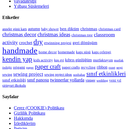
vavadatestpl
Yılbaşı Süslemeleri
Etiketler
christmas
autumn
ben diktim
christmas card
anneler günü kartı
baby shower
christmas decor
christmas ideas
classroom
christmas tree
dıy
activity
geri dönüşüm
crochet
etwinning projesi
handmade
kapı çelengi
home decor
homemade
kapı süsü
kendin yap
kıbrıs günlüğüm
kids activity
mutfaktayım
kuş evi
mutfak
paper craft
ribbon
origami
paper crafts
recycling
önlüğü
paper
rozet
sergi
sınıf etkinlikleri
sewing project
sewing
sewing project ideas
sonbahar
sınıf panosu
twinnerlar yollarda
sınıf etkinliği
yeni yıl
vintage
wedding
şirinyurt ilkokulu
Sayfalar
Çerez (COOKIE) Politikası
Gizlilik Politikası
Hakkımda
İzlediklerim
İletişim