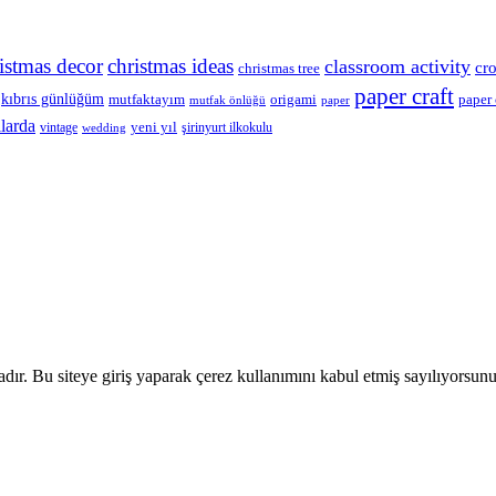
istmas decor
christmas ideas
classroom activity
cr
christmas tree
paper craft
kıbrıs günlüğüm
mutfaktayım
origami
paper 
mutfak önlüğü
paper
llarda
yeni yıl
vintage
şirinyurt ilkokulu
wedding
adır. Bu siteye giriş yaparak çerez kullanımını kabul etmiş sayılıyorsun