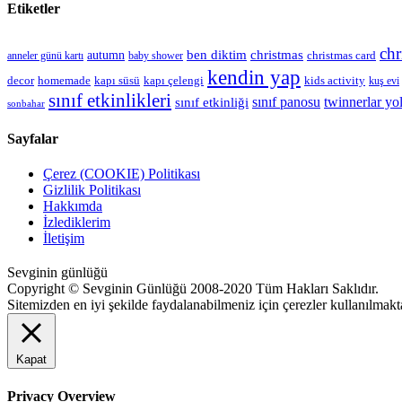
Etiketler
chr
christmas
autumn
ben diktim
christmas card
anneler günü kartı
baby shower
kendin yap
kapı çelengi
kids activity
decor
homemade
kapı süsü
kuş evi
sınıf etkinlikleri
sınıf panosu
twinnerlar yo
sınıf etkinliği
sonbahar
Sayfalar
Çerez (COOKIE) Politikası
Gizlilik Politikası
Hakkımda
İzlediklerim
İletişim
Sevginin günlüğü
Copyright © Sevginin Günlüğü 2008-2020 Tüm Hakları Saklıdır.
Sitemizden en iyi şekilde faydalanabilmeniz için çerezler kullanılmakt
Kapat
Privacy Overview