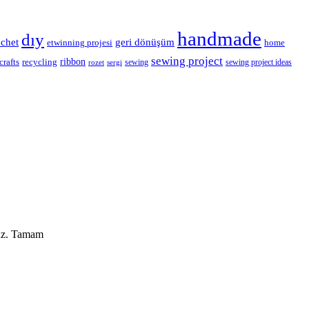
handmade
dıy
geri dönüşüm
ochet
etwinning projesi
home
sewing project
ribbon
crafts
recycling
sewing
sewing project ideas
rozet
sergi
uz.
Tamam