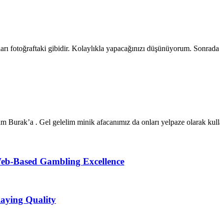
ı fotoğraftaki gibidir. Kolaylıkla yapacağınızı düşünüyorum. Sonrada i
urak’a . Gel gelelim minik afacanımız da onları yelpaze olarak kulla
 Web-Based Gambling Excellence
aying Quality