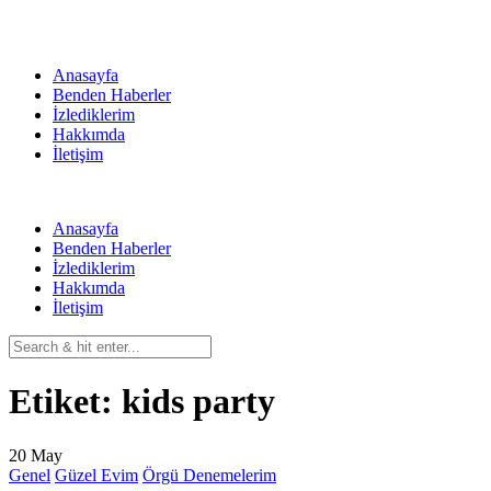
Skip
to
content
Anasayfa
Benden Haberler
İzlediklerim
Hakkımda
İletişim
Anasayfa
Benden Haberler
İzlediklerim
Hakkımda
İletişim
Etiket:
kids party
20
May
Genel
Güzel Evim
Örgü Denemelerim