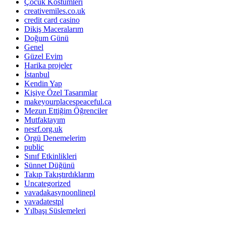
Çocuk Kostümleri
creativemiles.co.uk
credit card casino
Dikiş Maceralarım
Doğum Günü
Genel
Güzel Evim
Harika projeler
İstanbul
Kendin Yap
Kişiye Özel Tasarımlar
makeyourplacespeaceful.ca
Mezun Ettiğim Öğrenciler
Mutfaktayım
nesrf.org.uk
Örgü Denemelerim
public
Sınıf Etkinlikleri
Sünnet Düğünü
Takıp Takıştırdıklarım
Uncategorized
vavadakasynoonlinepl
vavadatestpl
Yılbaşı Süslemeleri