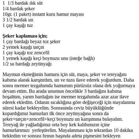
1 1/3 bardak ılık süt
1/4 bardak şeker
10gr. (1 paket) instant kuru hamur mayası
3 1/2 bardak un
1 çay kaşığı tuz
Şeker kaplaması için;
1 çay bardağı beyaz toz şeker
2 yemek kaşığı tarçın
1 çay kaşığı toz zencefil
1 yemek kaşığı keçi boynuzu unu (isteğe bağlı)
1/2 su bardağı zeytinyağı
Maymun ekmeğimin hamuru için süt, maya, şeker ve tereyağını
kabıma alarak karıştırdım, un ve tuzu ilave ederek yoğurdum. Daha
sonra mermer tezgahımda hamurum pürüzsüz olana dek yoğurmaya
devam ettim. Bu arada unumun öncelikle 3 bardağını kabıma
boşalttım, yarım bardağını ise mermer tezgahımda azar azar ilave
ederek ekledim. Odanın sıcaklığına göre değişeceği için mayalanma
süresi kadar bekleyelim. Sonrasında ceviz büyüklüğünde
kopardığımız hamurları ilk önce zeytinyağına sonra da
şeker+tarçın+zencefil+keçi boynuzu un karışımına bulayalım.
Tereyağ ile yağladığımız orta boy kek kalıbımızın içine
hamurlarımızı yerleştirelim. Mayalanması için tekrardan 10 dakika
bekledim ve sonrası fırının başında adeta pişmesini bekleyen