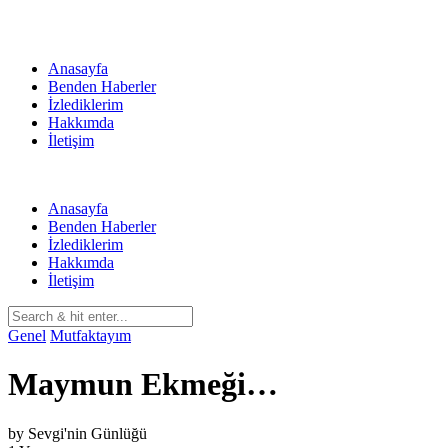
Skip
to
content
Anasayfa
Benden Haberler
İzlediklerim
Hakkımda
İletişim
Anasayfa
Benden Haberler
İzlediklerim
Hakkımda
İletişim
Genel
Mutfaktayım
Maymun Ekmeği…
by
Sevgi'nin Günlüğü