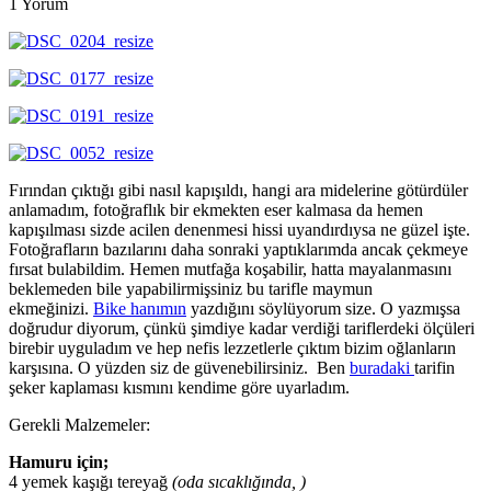
1 Yorum
Fırından çıktığı gibi nasıl kapışıldı, hangi ara midelerine götürdüler
anlamadım, fotoğraflık bir ekmekten eser kalmasa da hemen
kapışılması sizde acilen denenmesi hissi uyandırdıysa ne güzel işte.
Fotoğrafların bazılarını daha sonraki yaptıklarımda ancak çekmeye
fırsat bulabildim. Hemen mutfağa koşabilir, hatta mayalanmasını
beklemeden bile yapabilirmişsiniz bu tarifle maymun
ekmeğinizi.
Bike hanımın
yazdığını söylüyorum size. O yazmışsa
doğrudur diyorum, çünkü şimdiye kadar verdiği tariflerdeki ölçüleri
birebir uyguladım ve hep nefis lezzetlerle çıktım bizim oğlanların
karşısına. O yüzden siz de güvenebilirsiniz. Ben
buradaki
tarifin
şeker kaplaması kısmını kendime göre uyarladım.
Gerekli Malzemeler:
Hamuru için;
4 yemek kaşığı tereyağ
(oda sıcaklığında, )