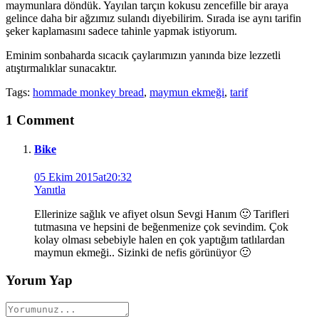
maymunlara döndük. Yayılan tarçın kokusu zencefille bir araya
gelince daha bir ağzımız sulandı diyebilirim. Sırada ise aynı tarifin
şeker kaplamasını sadece tahinle yapmak istiyorum.
Eminim sonbaharda sıcacık çaylarımızın yanında bize lezzetli
atıştırmalıklar sunacaktır.
Tags:
hommade monkey bread
,
maymun ekmeği
,
tarif
1 Comment
Bike
05 Ekim 2015at20:32
Yanıtla
Ellerinize sağlık ve afiyet olsun Sevgi Hanım 🙂 Tarifleri
tutmasına ve hepsini de beğenmenize çok sevindim. Çok
kolay olması sebebiyle halen en çok yaptığım tatlılardan
maymun ekmeği.. Sizinki de nefis görünüyor 🙂
Yorum Yap