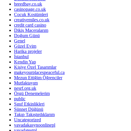
breedbay.co.uk
casinopage.co.uk
Çocuk Kostümleri
creativemiles.co.uk
credit card casino
Dikiş Maceralarım
Doğum Günü
Genel
Güzel Evim
Harika projeler
İstanbul
Kendin Yap
Kişiye Özel Tasarımlar
makeyourplacespeaceful.ca
Mezun Ettiğim Öğrenciler
Mutfaktayım
nesrf.org.uk
Örgü Denemelerim
public
Sınıf Etkinlikleri
Sünnet Düğünü
Takıp Takıştırdıklarım
Uncategorized
vavadakasynoonlinepl
vavadatestpl