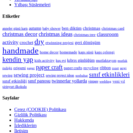
Yılbaşı Süslemeleri
Etiketler
christmas
autumn
ben diktim
christmas card
anneler günü kartı
baby shower
christmas decor
christmas ideas
classroom
christmas tree
dıy
activity
geri dönüşüm
crochet
etwinning projesi
handmade
kapı çelengi
home decor
homemade
kapı süsü
kendin yap
kıbrıs günlüğüm
kids activity
mutfaktayım
kuş evi
mutfak
paper craft
ribbon
origami
paper crafts
recycling
önlüğü
paper
rozet
sergi
sınıf etkinlikleri
sewing project
sewing
sewing project ideas
sonbahar
sınıf panosu
twinnerlar yollarda
sınıf etkinliği
yeni yıl
vintage
wedding
şirinyurt ilkokulu
Sayfalar
Çerez (COOKIE) Politikası
Gizlilik Politikası
Hakkımda
İzlediklerim
İletişim