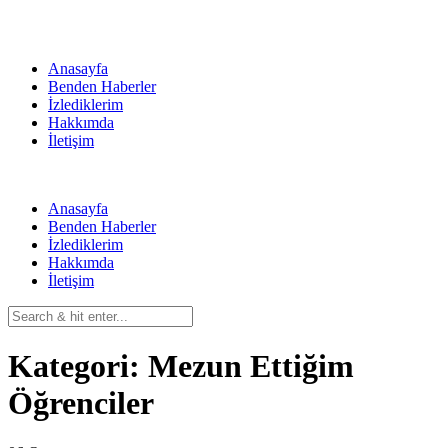
Skip
to
content
Anasayfa
Benden Haberler
İzlediklerim
Hakkımda
İletişim
Anasayfa
Benden Haberler
İzlediklerim
Hakkımda
İletişim
Kategori:
Mezun Ettiğim
Öğrenciler