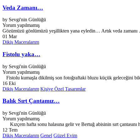
Veda Zamanı…
by
Sevgi'nin Günlüğü
Yorum yapılmamış
Gözümüzü gönlümüzü yeşillikten yana eyledin… Artık veda zaman
01
Mar
Dikiş Maceralarım
Fistolu yaka…
by
Sevgi'nin Günlüğü
Yorum yapılmamış
Fistolu kumaşla dikilmiş son fotoğraftaki bluzu küçük geleceğini bil
16
Eki
Dikiş Maceralarım
Kişiye Özel Tasarımlar
Balık Sırt Çantamız…
by
Sevgi'nin Günlüğü
Yorum yapılmamış
Kızçem hafta sonu halasına gelir ve Bertuğ abisinin sırt çantasını he
12
Tem
Dikiş Maceralarım
Genel
Güzel Evim