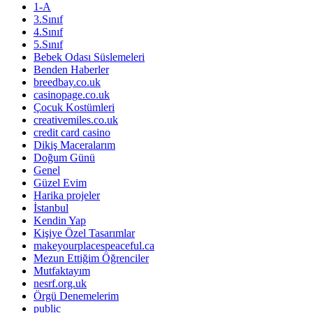
1-A
3.Sınıf
4.Sınıf
5.Sınıf
Bebek Odası Süslemeleri
Benden Haberler
breedbay.co.uk
casinopage.co.uk
Çocuk Kostümleri
creativemiles.co.uk
credit card casino
Dikiş Maceralarım
Doğum Günü
Genel
Güzel Evim
Harika projeler
İstanbul
Kendin Yap
Kişiye Özel Tasarımlar
makeyourplacespeaceful.ca
Mezun Ettiğim Öğrenciler
Mutfaktayım
nesrf.org.uk
Örgü Denemelerim
public