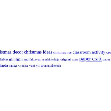
istmas decor
christmas ideas
classroom activity
cr
christmas tree
paper craft
kıbrıs günlüğüm
mutfaktayım
origami
paper 
mutfak önlüğü
paper
llarda
yeni yıl
vintage
şirinyurt ilkokulu
wedding