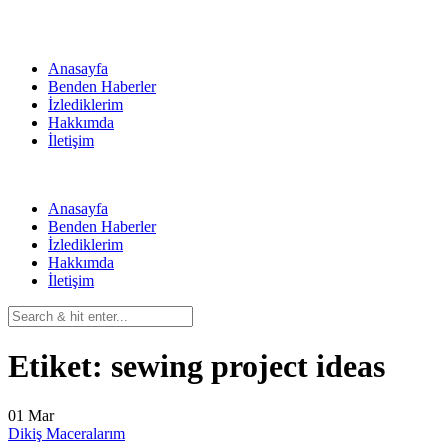
Skip
to
content
Anasayfa
Benden Haberler
İzlediklerim
Hakkımda
İletişim
Anasayfa
Benden Haberler
İzlediklerim
Hakkımda
İletişim
Etiket:
sewing project ideas
01
Mar
Dikiş Maceralarım