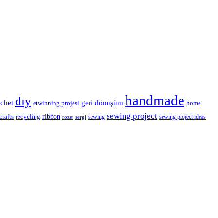
handmade
dıy
geri dönüşüm
ochet
etwinning projesi
home
sewing project
ribbon
crafts
recycling
sewing
sewing project ideas
rozet
sergi