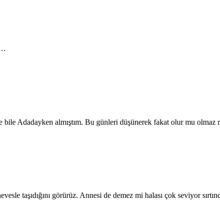
ı …
e bile Adadayken almıştım. Bu günleri düşünerek fakat olur mu olmaz mı
vesle taşıdığını görürüz. Annesi de demez mi halası çok seviyor sırtınd