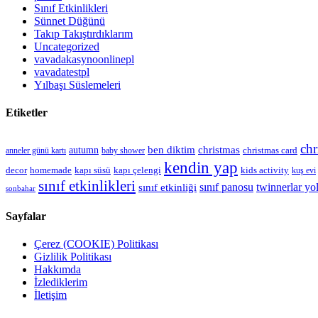
Sınıf Etkinlikleri
Sünnet Düğünü
Takıp Takıştırdıklarım
Uncategorized
vavadakasynoonlinepl
vavadatestpl
Yılbaşı Süslemeleri
Etiketler
chr
christmas
autumn
ben diktim
christmas card
anneler günü kartı
baby shower
kendin yap
kapı çelengi
kids activity
decor
homemade
kapı süsü
kuş evi
sınıf etkinlikleri
sınıf panosu
twinnerlar yo
sınıf etkinliği
sonbahar
Sayfalar
Çerez (COOKIE) Politikası
Gizlilik Politikası
Hakkımda
İzlediklerim
İletişim