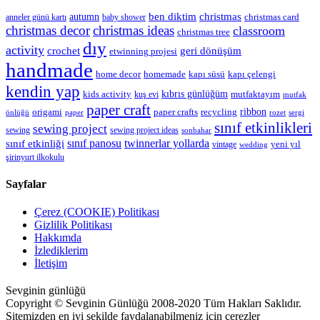
christmas
autumn
ben diktim
christmas card
anneler günü kartı
baby shower
christmas decor
christmas ideas
classroom
christmas tree
dıy
activity
geri dönüşüm
crochet
etwinning projesi
handmade
kapı çelengi
home decor
homemade
kapı süsü
kendin yap
kıbrıs günlüğüm
kids activity
mutfaktayım
kuş evi
mutfak
paper craft
ribbon
origami
paper crafts
recycling
önlüğü
paper
rozet
sergi
sınıf etkinlikleri
sewing project
sewing
sewing project ideas
sonbahar
sınıf panosu
twinnerlar yollarda
sınıf etkinliği
yeni yıl
vintage
wedding
şirinyurt ilkokulu
Sayfalar
Çerez (COOKIE) Politikası
Gizlilik Politikası
Hakkımda
İzlediklerim
İletişim
Sevginin günlüğü
Copyright © Sevginin Günlüğü 2008-2020 Tüm Hakları Saklıdır.
Sitemizden en iyi şekilde faydalanabilmeniz için çerezler