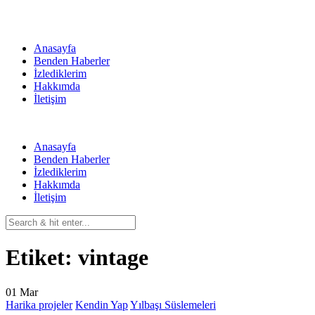
Skip
to
content
Anasayfa
Benden Haberler
İzlediklerim
Hakkımda
İletişim
Anasayfa
Benden Haberler
İzlediklerim
Hakkımda
İletişim
Etiket:
vintage
01
Mar
Harika projeler
Kendin Yap
Yılbaşı Süslemeleri