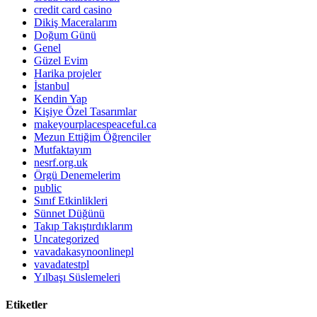
credit card casino
Dikiş Maceralarım
Doğum Günü
Genel
Güzel Evim
Harika projeler
İstanbul
Kendin Yap
Kişiye Özel Tasarımlar
makeyourplacespeaceful.ca
Mezun Ettiğim Öğrenciler
Mutfaktayım
nesrf.org.uk
Örgü Denemelerim
public
Sınıf Etkinlikleri
Sünnet Düğünü
Takıp Takıştırdıklarım
Uncategorized
vavadakasynoonlinepl
vavadatestpl
Yılbaşı Süslemeleri
Etiketler