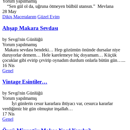
Yorum yapılmamış
“Sen gül ol da, uğruna ötmeyen bülbül utansın.” Mevlana
28
May
Dikiş Maceralarım
Güzel Evim
Ahşap Makara Sevdası
by
Sevgi'nin Günlüğü
Yorum yapılmamış
Makara sevdası bendeki… Hep gözümün önünde dursalar niye
duruyorlar demem… Hele karelemeye hiç doyamam… Küçük
çocuklar gibi evirip çevirip oynadım durdum onlarla bütün gün…...
16
Nis
Genel
Vintage Esintiler…
by
Sevgi'nin Günlüğü
Yorum yapılmamış
İyi günlerin cesur kararlara ihtiyacı var, cesurca kararlar
verdiğimiz bir gün olmuştur inşallah…
17
Nis
Genel