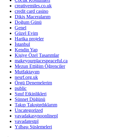
Çocuk Kostümleri
creativemiles.co.uk
credit card casino
Dikiş Maceralarım
Doğum Günü
Genel
Güzel Evim
Harika projeler
İstanbul
Kendin Yap
Kişiye Özel Tasarımlar
makeyourplacespeaceful.ca
Mezun Ettiğim Öğrenciler
Mutfaktayım
nesrf.org.uk
Örgü Denemelerim
public
Sınıf Etkinlikleri
Sünnet Düğünü
Takıp Takıştırdıklarım
Uncategorized
vavadakasynoonlinepl
vavadatestpl
Yılbaşı Süslemeleri