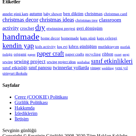
Etiketler
christmas
autumn
ben diktim
christmas card
anneler günü kartı
baby shower
christmas decor
christmas ideas
classroom
christmas tree
dıy
activity
geri dönüşüm
crochet
etwinning projesi
handmade
kapı çelengi
home decor
homemade
kapı süsü
kendin yap
kıbrıs günlüğüm
kids activity
mutfaktayım
kuş evi
mutfak
paper craft
ribbon
origami
paper crafts
recycling
önlüğü
paper
rozet
sergi
sınıf etkinlikleri
sewing project
sewing
sewing project ideas
sonbahar
sınıf panosu
twinnerlar yollarda
sınıf etkinliği
yeni yıl
vintage
wedding
şirinyurt ilkokulu
Sayfalar
Çerez (COOKIE) Politikası
Gizlilik Politikası
Hakkımda
İzlediklerim
İletişim
Sevginin günlüğü
Copyright © Sevginin Günlüğü 2008-2020 Tüm Hakları Saklıdır.