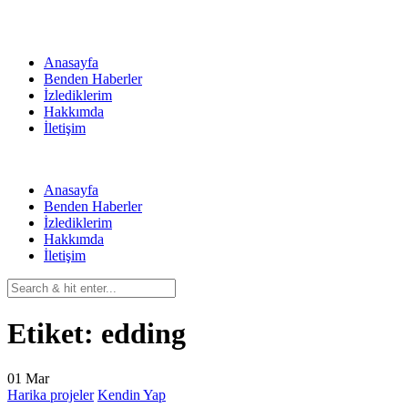
Skip
to
content
Anasayfa
Benden Haberler
İzlediklerim
Hakkımda
İletişim
Anasayfa
Benden Haberler
İzlediklerim
Hakkımda
İletişim
Etiket:
edding
01
Mar
Harika projeler
Kendin Yap