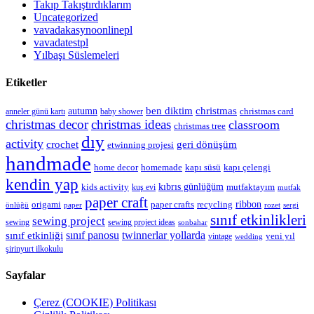
Takıp Takıştırdıklarım
Uncategorized
vavadakasynoonlinepl
vavadatestpl
Yılbaşı Süslemeleri
Etiketler
christmas
autumn
ben diktim
christmas card
anneler günü kartı
baby shower
christmas decor
christmas ideas
classroom
christmas tree
dıy
activity
geri dönüşüm
crochet
etwinning projesi
handmade
kapı çelengi
home decor
homemade
kapı süsü
kendin yap
kıbrıs günlüğüm
kids activity
mutfaktayım
kuş evi
mutfak
paper craft
ribbon
origami
paper crafts
recycling
önlüğü
paper
rozet
sergi
sınıf etkinlikleri
sewing project
sewing
sewing project ideas
sonbahar
sınıf panosu
twinnerlar yollarda
sınıf etkinliği
yeni yıl
vintage
wedding
şirinyurt ilkokulu
Sayfalar
Çerez (COOKIE) Politikası