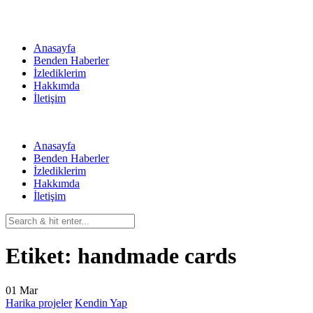
Skip
to
content
Anasayfa
Benden Haberler
İzlediklerim
Hakkımda
İletişim
Anasayfa
Benden Haberler
İzlediklerim
Hakkımda
İletişim
Etiket:
handmade cards
01
Mar
Harika projeler
Kendin Yap