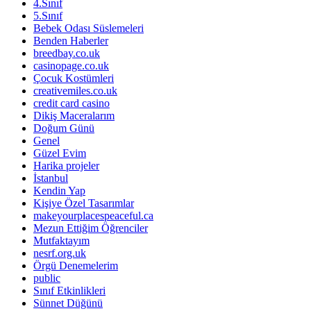
4.Sınıf
5.Sınıf
Bebek Odası Süslemeleri
Benden Haberler
breedbay.co.uk
casinopage.co.uk
Çocuk Kostümleri
creativemiles.co.uk
credit card casino
Dikiş Maceralarım
Doğum Günü
Genel
Güzel Evim
Harika projeler
İstanbul
Kendin Yap
Kişiye Özel Tasarımlar
makeyourplacespeaceful.ca
Mezun Ettiğim Öğrenciler
Mutfaktayım
nesrf.org.uk
Örgü Denemelerim
public
Sınıf Etkinlikleri
Sünnet Düğünü