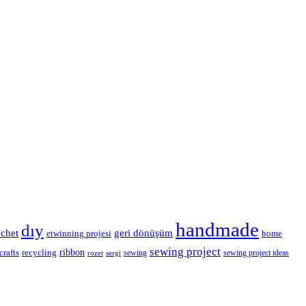
handmade
dıy
geri dönüşüm
ochet
etwinning projesi
home
sewing project
ribbon
crafts
recycling
sewing
sewing project ideas
rozet
sergi