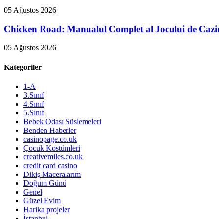
05 Ağustos 2026
Chicken Road: Manualul Complet al Jocului de Cazi
05 Ağustos 2026
Kategoriler
1-A
3.Sınıf
4.Sınıf
5.Sınıf
Bebek Odası Süslemeleri
Benden Haberler
casinopage.co.uk
Çocuk Kostümleri
creativemiles.co.uk
credit card casino
Dikiş Maceralarım
Doğum Günü
Genel
Güzel Evim
Harika projeler
İstanbul