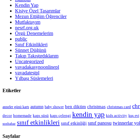
Kendin Yap
Kişiye Özel Tasarımlar
Mezun Ettiğim Öğrenciler
Mutfaktayım
nesrf.org.uk
Örgü Denemelerim
public
Sınıf Etkinlikleri
Sünnet Düğünü
Takıp Takıştırdıklarım
Uncategorized
vavadakasynoonlinepl
vavadatestpl
Yılbaşı Süslemeleri
Etiketler
chr
christmas
autumn
ben diktim
christmas card
anneler günü kartı
baby shower
kendin yap
kapı çelengi
kids activity
decor
homemade
kapı süsü
kuş evi
sınıf etkinlikleri
sınıf panosu
twinnerlar yo
sınıf etkinliği
sonbahar
Sayfalar