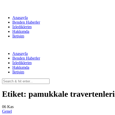
Skip
to
content
Anasayfa
Benden Haberler
İzlediklerim
Hakkımda
İletişim
Anasayfa
Benden Haberler
İzlediklerim
Hakkımda
İletişim
Etiket:
pamukkale travertenleri
06
Kas
Genel