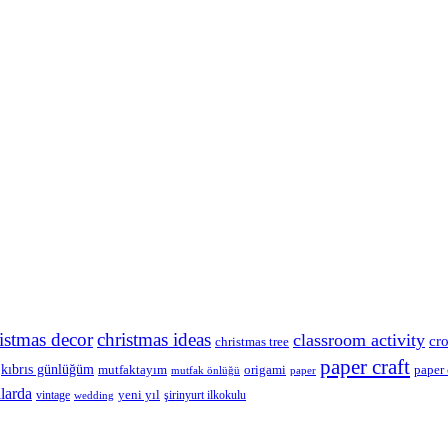
istmas decor
christmas ideas
classroom activity
cr
christmas tree
paper craft
kıbrıs günlüğüm
mutfaktayım
origami
paper 
mutfak önlüğü
paper
llarda
yeni yıl
vintage
şirinyurt ilkokulu
wedding