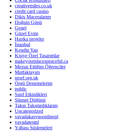
Çocuk Kostümleri
creativemiles.co.uk
credit card casino
Dikiş Maceralarım
Doğum Günü
Genel
Güzel Evim
Harika projeler
İstanbul
Kendin Yap
Kişiye Özel Tasarımlar
makeyourplacespeaceful.ca
Mezun Ettiğim Öğrenciler
Mutfaktayım
nesrf.org.uk
Örgü Denemelerim
public
Sınıf Etkinlikleri
Sünnet Düğünü
Takıp Takıştırdıklarım
Uncategorized
vavadakasynoonlinepl
vavadatestpl
Yılbaşı Süslemeleri