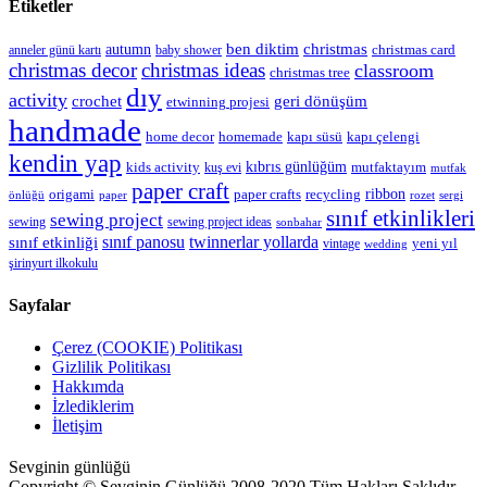
Etiketler
christmas
autumn
ben diktim
christmas card
anneler günü kartı
baby shower
christmas decor
christmas ideas
classroom
christmas tree
dıy
activity
geri dönüşüm
crochet
etwinning projesi
handmade
kapı çelengi
home decor
homemade
kapı süsü
kendin yap
kıbrıs günlüğüm
kids activity
mutfaktayım
kuş evi
mutfak
paper craft
ribbon
origami
paper crafts
recycling
önlüğü
paper
rozet
sergi
sınıf etkinlikleri
sewing project
sewing
sewing project ideas
sonbahar
sınıf panosu
twinnerlar yollarda
sınıf etkinliği
yeni yıl
vintage
wedding
şirinyurt ilkokulu
Sayfalar
Çerez (COOKIE) Politikası
Gizlilik Politikası
Hakkımda
İzlediklerim
İletişim
Sevginin günlüğü
Copyright © Sevginin Günlüğü 2008-2020 Tüm Hakları Saklıdır.