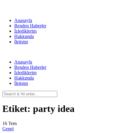
Skip
to
content
Anasayfa
Benden Haberler
İzlediklerim
Hakkımda
İletişim
Anasayfa
Benden Haberler
İzlediklerim
Hakkımda
İletişim
Etiket:
party idea
16
Tem
Genel